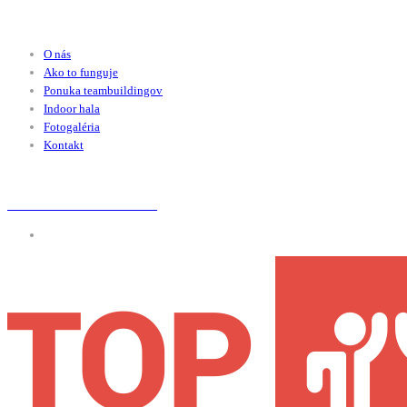
menu
O nás
Ako to funguje
Ponuka teambuildingov
Indoor hala
Fotogaléria
Kontakt
+421 948 021 628
kontakt@topteambuilding.sk