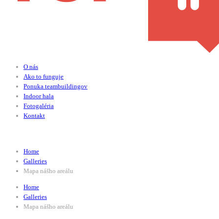
O nás
Ako to funguje
Ponuka teambuildingov
Indoor hala
Fotogaléria
Kontakt
Blog Article
Home
Galleries
Mapa nášho areálu
Home
Galleries
Mapa nášho areálu